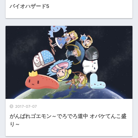
バイオハザード5
2017-07-07
がんばれゴエモン～でろでろ道中 オバケてんこ盛
り～