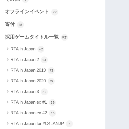
オフラインイベント
22
寄付
18
採用ゲームタイトル一覧
931
RTA in Japan
42
RTA in Japan 2
54
RTA in Japan 2019
73
RTA in Japan 2020
79
RTA in Japan 3
62
RTA in Japan ex #1
29
RTA in Japan ex #2
36
RTA in Japan for #C4LANJP
8