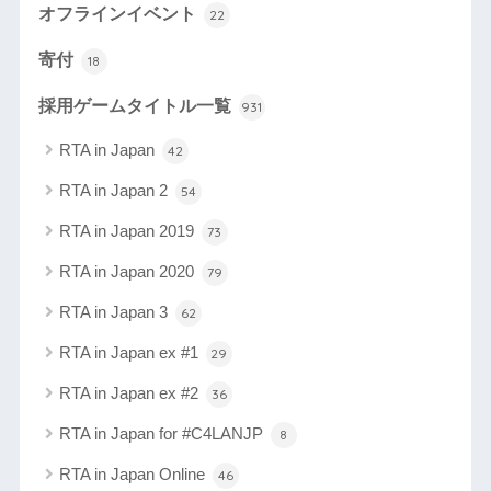
オフラインイベント
22
寄付
18
採用ゲームタイトル一覧
931
RTA in Japan
42
RTA in Japan 2
54
RTA in Japan 2019
73
RTA in Japan 2020
79
RTA in Japan 3
62
RTA in Japan ex #1
29
RTA in Japan ex #2
36
RTA in Japan for #C4LANJP
8
RTA in Japan Online
46