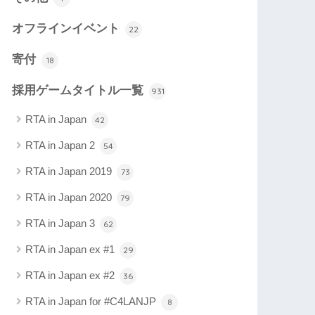
オフラインイベント
22
寄付
18
採用ゲームタイトル一覧
931
RTA in Japan
42
RTA in Japan 2
54
RTA in Japan 2019
73
RTA in Japan 2020
79
RTA in Japan 3
62
RTA in Japan ex #1
29
RTA in Japan ex #2
36
RTA in Japan for #C4LANJP
8