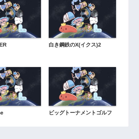
ER
白き鋼鉄のX(イクス)2
se
ビッグトーナメントゴルフ