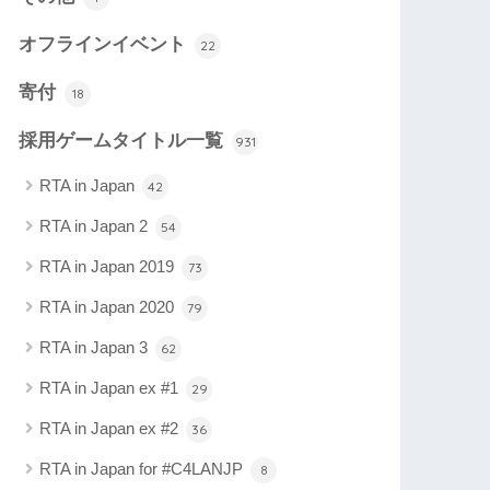
オフラインイベント
22
寄付
18
採用ゲームタイトル一覧
931
RTA in Japan
42
RTA in Japan 2
54
RTA in Japan 2019
73
RTA in Japan 2020
79
RTA in Japan 3
62
RTA in Japan ex #1
29
RTA in Japan ex #2
36
RTA in Japan for #C4LANJP
8