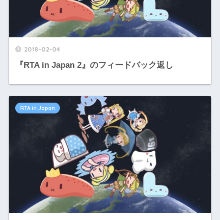
2018-02-04
『RTA in Japan 2』のフィードバック返し
RTA in Japan