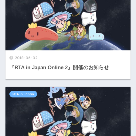
2018-06-02
『RTA in Japan Online 2』開催のお知らせ
RTA in Japan