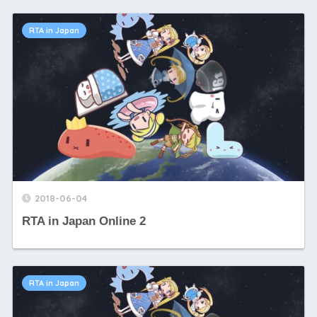
RTA in Japan
2018-06-04
RTA in Japan Online 2
RTA in Japan