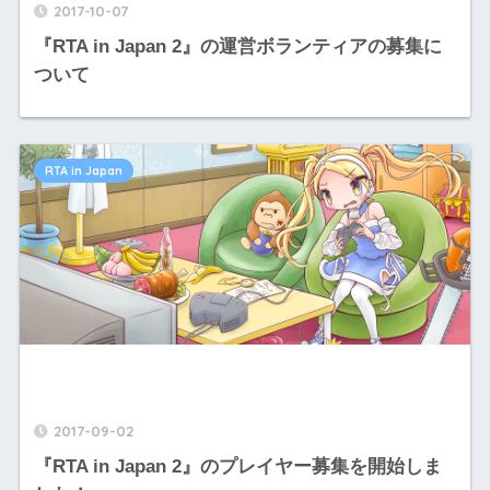
2017-10-07
『RTA in Japan 2』の運営ボランティアの募集に
ついて
RTA in Japan
2017-09-02
『RTA in Japan 2』のプレイヤー募集を開始しま