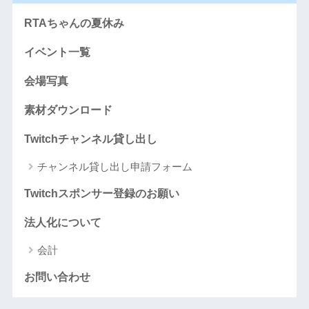
RTAちゃんの夏休み
イベント一覧
会場写真
素材ダウンロード
Twitchチャンネル貸し出し
チャンネル貸し出し申請フォーム
Twitchスポンサー登録のお願い
法人化について
会計
お問い合わせ