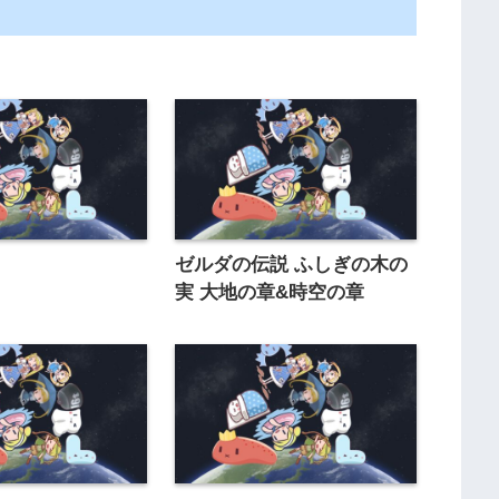
ー
ゼルダの伝説 ふしぎの木の
実 大地の章&時空の章