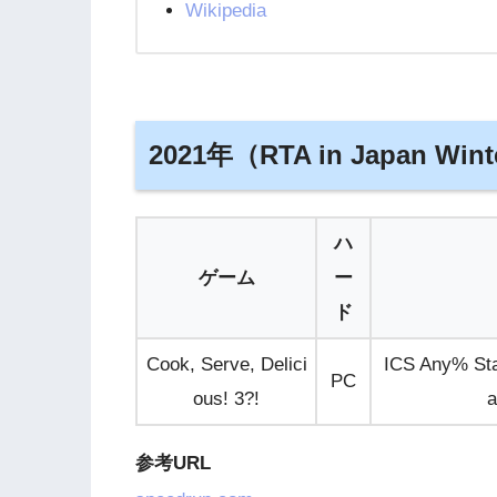
Wikipedia
2021年（RTA in Japan Wint
ハ
ゲーム
ー
ド
Cook, Serve, Delici
ICS Any% Sta
PC
ous! 3?!
a
参考URL