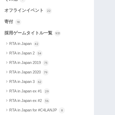
オフラインイベント
22
寄付
18
採用ゲームタイトル一覧
931
RTA in Japan
42
RTA in Japan 2
54
RTA in Japan 2019
73
RTA in Japan 2020
79
RTA in Japan 3
62
RTA in Japan ex #1
29
RTA in Japan ex #2
36
RTA in Japan for #C4LANJP
8