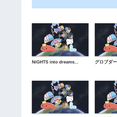
NiGHTS into dreams...
グロブダ