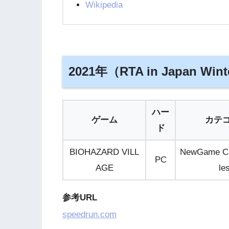
Wikipedia
2021年（RTA in Japan Wint
ハー
ゲーム
カテ
ド
BIOHAZARD VILL
NewGame Cas
PC
AGE
le
参考URL
speedrun.com