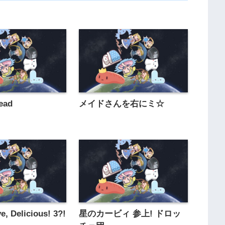
ead
メイドさんを右にミ☆
e, Delicious! 3?!
星のカービィ 参上! ドロッ