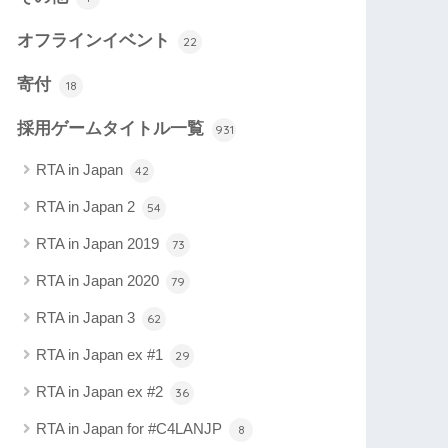
オフラインイベント
22
寄付
18
採用ゲームタイトル一覧
931
RTA in Japan
42
RTA in Japan 2
54
RTA in Japan 2019
73
RTA in Japan 2020
79
RTA in Japan 3
62
RTA in Japan ex #1
29
RTA in Japan ex #2
36
RTA in Japan for #C4LANJP
8