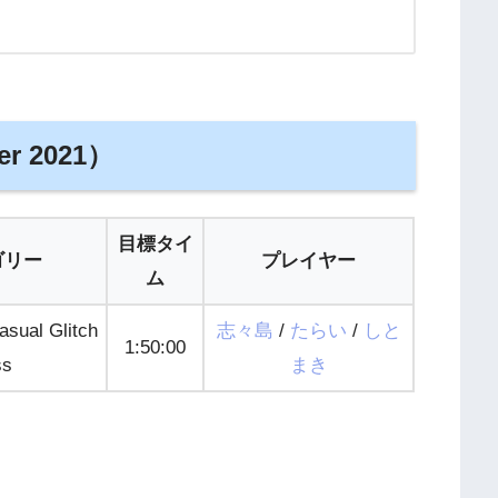
er 2021）
目標タイ
ゴリー
プレイヤー
ム
ual Glitch
志々島
/
たらい
/
しと
1:50:00
ss
まき