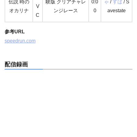
伝説 時の
験版 クリアチャレ
0:0
ゃ
/
すば
/ S
V
オカリナ
ンジレース
0
avestate
C
参考URL
speedrun.com
配信録画