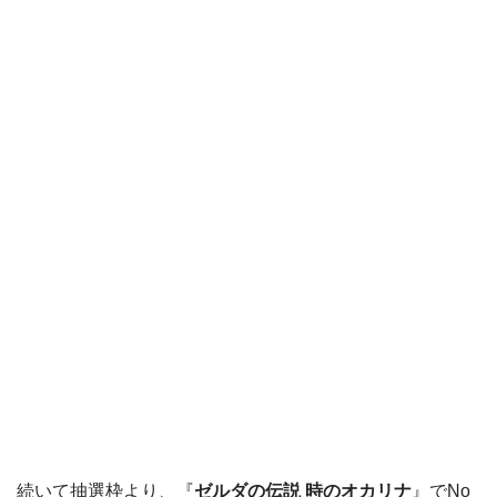
続いて抽選枠より、『
ゼルダの伝説 時のオカリナ
』でNo