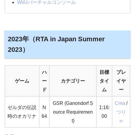
WiiUバーチャルコンソール
2023年（RTA in Japan Summer
2023）
ハ
目標
プレ
ゲーム
ー
カテゴリー
タイ
イヤ
ド
ム
ー
GSR (Ganondorf S
Cma
/
ゼルダの伝説
N
1:16:
ource Requiremen
つり
時のオカリナ
64
00
t)
ゃ