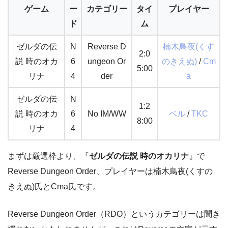
ゲーム
ー
カテゴリー
タイ
プレイヤー
ド
ム
ゼルダの伝
N
Reverse D
楠木鳥夜(くす
2:0
説 時のオカ
6
ungeon Or
のきえぬ)
/
Cm
5:00
リナ
4
der
a
ゼルダの伝
N
1:2
説 時のオカ
6
No IM/WW
ベル
/
TKC
8:00
リナ
4
まずは厳選枠より、『
ゼルダの伝説 時のオカリナ
』で
Reverse Dungeon Order、プレイヤーは楠木鳥夜(くすの
きえぬ)氏とCma氏です。
Reverse Dungeon Order（RDO）というカテゴリーは聞き