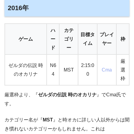
2016年
ハ
カテ
目標タ
プレイ
ゲーム
ー
ゴリ
枠
イム
ヤー
ド
ー
厳
ゼルダの伝説 時
N6
2:15:0
MST
Cma
選
のオカリナ
4
0
枠
厳選枠より、『
ゼルダの伝説 時のオカリナ
』でCma氏で
す。
カテゴリー名が『
MST
』と時オカに詳しい人以外からは聞
き慣れないカテゴリーかもしれません。これは