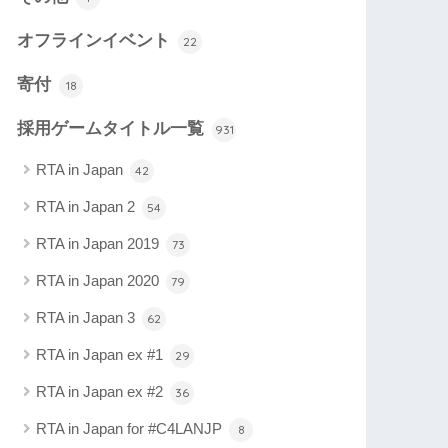
オフラインイベント
22
寄付
18
採用ゲームタイトル一覧
931
RTA in Japan
42
RTA in Japan 2
54
RTA in Japan 2019
73
RTA in Japan 2020
79
RTA in Japan 3
62
RTA in Japan ex #1
29
RTA in Japan ex #2
36
RTA in Japan for #C4LANJP
8