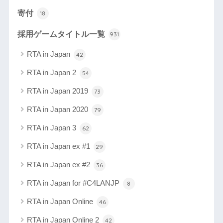
寄付
18
採用ゲームタイトル一覧
931
RTA in Japan
42
RTA in Japan 2
54
RTA in Japan 2019
73
RTA in Japan 2020
79
RTA in Japan 3
62
RTA in Japan ex #1
29
RTA in Japan ex #2
36
RTA in Japan for #C4LANJP
8
RTA in Japan Online
46
RTA in Japan Online 2
42