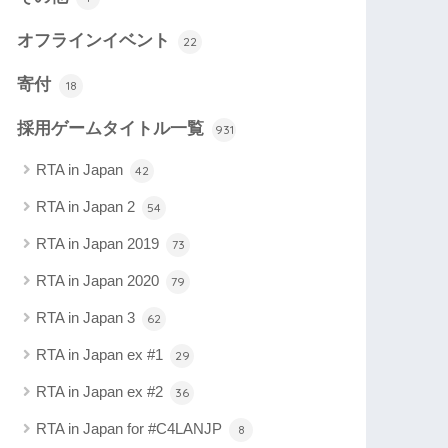
オフラインイベント
22
寄付
18
採用ゲームタイトル一覧
931
RTA in Japan
42
RTA in Japan 2
54
RTA in Japan 2019
73
RTA in Japan 2020
79
RTA in Japan 3
62
RTA in Japan ex #1
29
RTA in Japan ex #2
36
RTA in Japan for #C4LANJP
8